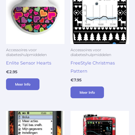
Accessoires voor
Accessoires voor
diabeteshulpmiddelen
diabeteshulpmiddelen
Enlite Sensor Hearts
FreeStyle Christmas
Pattern
€
2.95
€
7.95
Meer Info
Meer Info