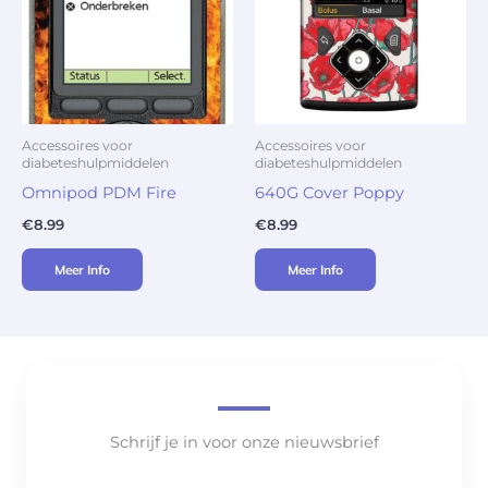
Accessoires voor
Accessoires voor
diabeteshulpmiddelen
diabeteshulpmiddelen
Omnipod PDM Fire
640G Cover Poppy
€
8.99
€
8.99
Meer Info
Meer Info
Schrijf je in voor onze nieuwsbrief