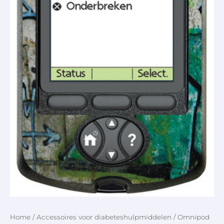
Home
/
Accessoires voor diabeteshulpmiddelen
/ Omnipod