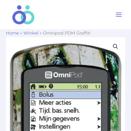
Ga
naar
de
inhoud
Home
»
Winkel
»
Omnipod PDM Graffiti