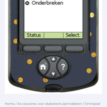
Home
/
Accessoires voor diabeteshulpmiddelen
/ Omnipod