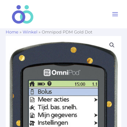
Ga
naar
de
inhoud
Home
»
Winkel
»
Omnipod PDM Gold Dot