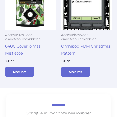
Accessoires voor
Accessoires voor
diabeteshulpmiddelen
diabeteshulpmiddelen
640G Cover x-mas
Omnipod PDM Christmas
Mistletoe
Pattern
€
8.99
€
8.99
Meer Info
Meer Info
Schrijf je in voor onze nieuwsbrief