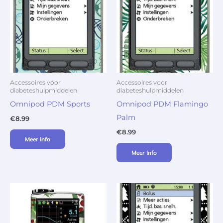
Accessoires voor
Accessoires voor
diabeteshulpmiddelen
diabeteshulpmiddelen
Omnipod PDM Sports
Omnipod PDM Flamingo
Palm
€
8.99
€
8.99
Meer Info
Meer Info