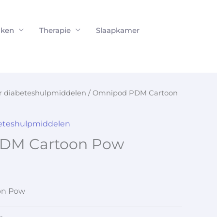
ken
Therapie
Slaapkamer
or diabeteshulpmiddelen
/ Omnipod PDM Cartoon
beteshulpmiddelen
DM Cartoon Pow
on Pow
-