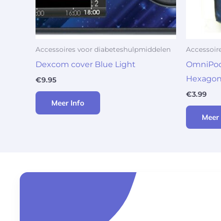
Accessoires voor diabeteshulpmiddelen
Accessoir
Dexcom cover Blue Light
OmniPod 
Hexagon
€
9.95
€
3.99
Meer Info
Meer 