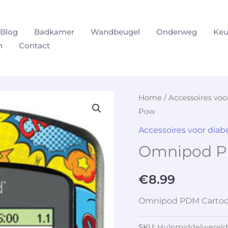
Blog
Badkamer
Wandbeugel
Onderweg
Keu
n
Contact
Home
/
Accessoires vo
Pow
Accessoires voor dia
Omnipod P
€
8.99
Omnipod PDM Carto
SKU:
Hulpmiddelwereld