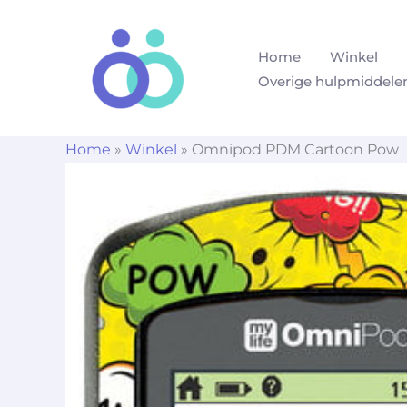
Ga
naar
Home
Winkel
de
Overige hulpmiddele
inhoud
Home
»
Winkel
»
Omnipod PDM Cartoon Pow