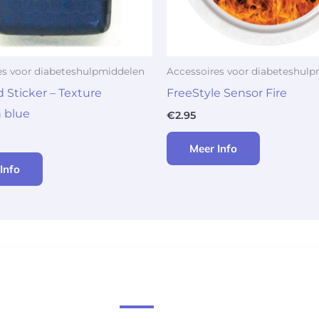
es voor diabeteshulpmiddelen
Accessoires voor diabeteshul
Sticker – Texture
FreeStyle Sensor Fire
 blue
€
2.95
Meer Info
Info