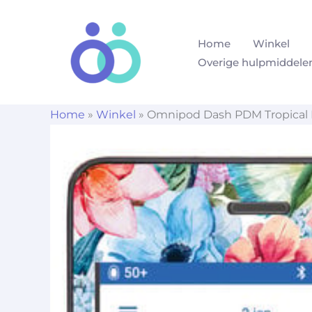
Ga
naar
Home
Winkel
de
Overige hulpmiddele
inhoud
Home
»
Winkel
»
Omnipod Dash PDM Tropical 