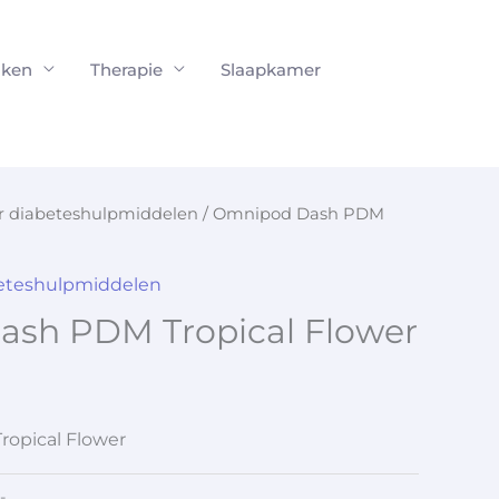
ken
Therapie
Slaapkamer
or diabeteshulpmiddelen
/ Omnipod Dash PDM
beteshulpmiddelen
sh PDM Tropical Flower
opical Flower
-