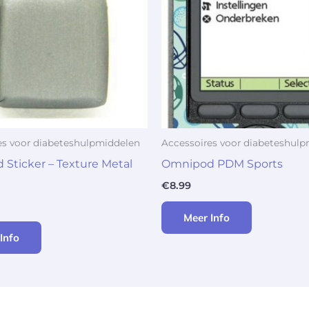
es voor diabeteshulpmiddelen
Accessoires voor diabeteshul
Sticker – Texture Metal
Omnipod PDM Sports
€
8.99
Meer Info
Info