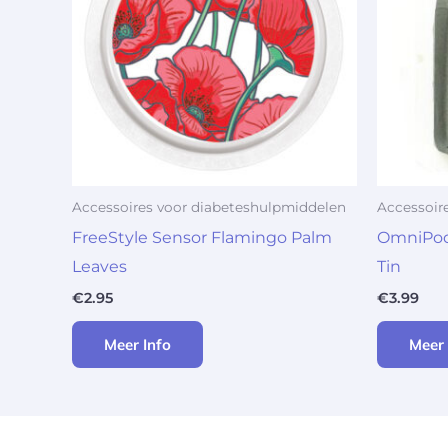
Accessoires voor diabeteshulpmiddelen
Accessoir
FreeStyle Sensor Flamingo Palm
OmniPod 
Leaves
Tin
€
2.95
€
3.99
Meer Info
Meer 