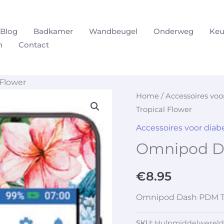
Blog
Badkamer
Wandbeugel
Onderweg
Keu
n
Contact
Flower
Home
/
Accessoires vo
Tropical Flower
Accessoires voor dia
Omnipod Da
€
8.95
Omnipod Dash PDM Tr
SKU:
Hulpmiddelwereld