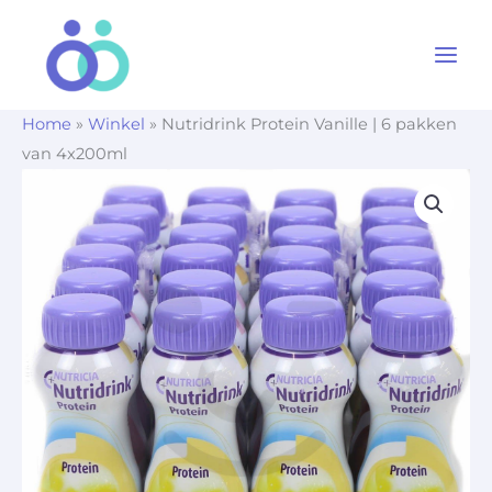
Ga
naar
de
inhoud
Home
»
Winkel
»
Nutridrink Protein Vanille | 6 pakken
van 4x200ml