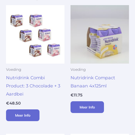
Voeding
Voeding
Nutridrink Combi
Nutridrink Compact
Product: 3 Chocolade + 3
Banaan 4x125ml
Aardbei
€
11.75
€
48.50
Meer Info
Meer Info