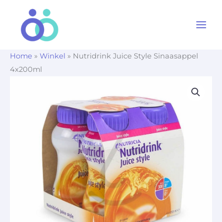
Ga
naar
de
inhoud
Home
»
Winkel
»
Nutridrink Juice Style Sinaasappel
4x200ml