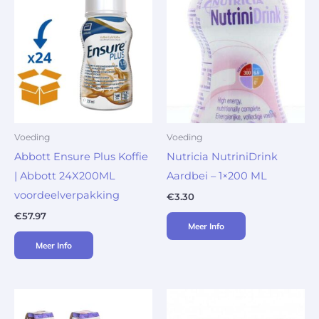
Voeding
Voeding
Abbott Ensure Plus Koffie
Nutricia NutriniDrink
| Abbott 24X200ML
Aardbei – 1×200 ML
voordeelverpakking
€
3.30
€
57.97
Meer Info
Meer Info