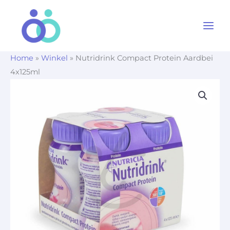
Ga
naar
de
inhoud
Home
»
Winkel
»
Nutridrink Compact Protein Aardbei
4x125ml