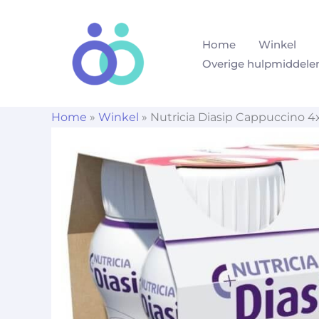
Ga
naar
Home
Winkel
de
Overige hulpmiddele
inhoud
Home
»
Winkel
»
Nutricia Diasip Cappuccino 