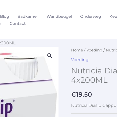
Blog
Badkamer
Wandbeugel
Onderweg
Keu
n
Contact
4x200ML
Home
/
Voeding
/ Nutri
Voeding
Nutricia Di
4x200ML
€
19.50
Nutricia Diasip Capp