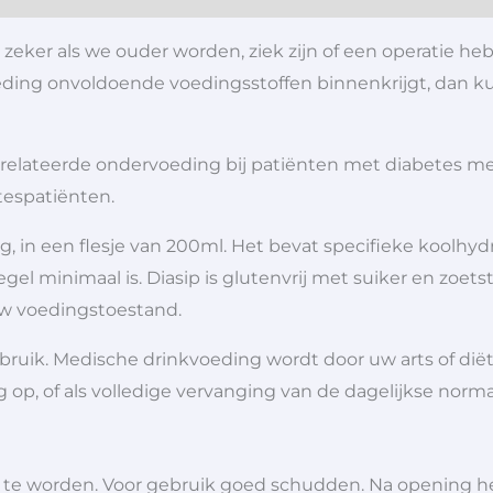
 zeker als we ouder worden, ziek zijn of een operatie he
 voeding onvoldoende voedingsstoffen binnenkrijgt, dan
erelateerde ondervoeding bij patiënten met diabetes mell
espatiënten.
g, in een flesje van 200ml.
Het bevat specifieke koolhydr
egel minimaal is.
Diasip is glutenvrij met suiker en zoetst
uw voedingstoestand.
ruik. Medische drinkvoeding wordt door uw arts of diëtis
 op, of als volledige vervanging van de dagelijkse norm
t te worden. Voor gebruik goed schudden. Na opening het