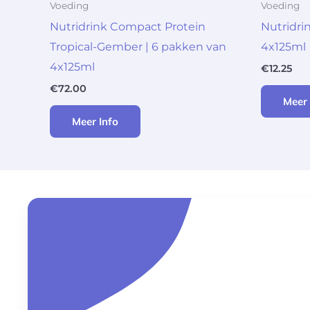
Voeding
Voeding
Nutridrink Compact Protein
Nutridri
Tropical-Gember | 6 pakken van
4x125ml
4x125ml
€
12.25
€
72.00
Meer 
Meer Info