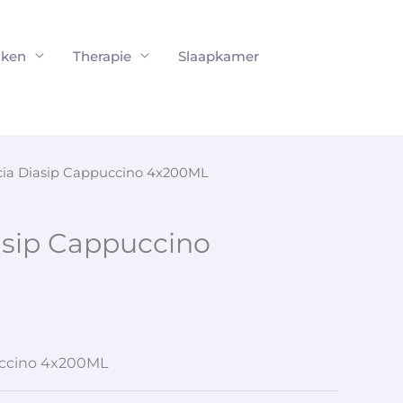
ken
Therapie
Slaapkamer
cia Diasip Cappuccino 4x200ML
asip Cappuccino
uccino 4x200ML