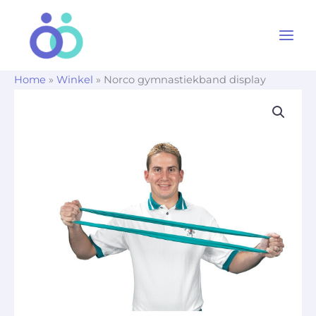
Ga
naar
de
inhoud
Home
»
Winkel
»
Norco gymnastiekband display