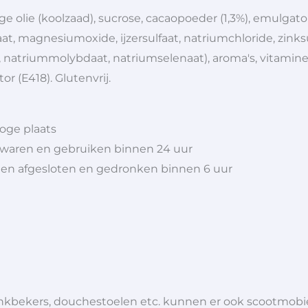
ge olie (koolzaad), sucrose, cacaopoeder (1,3%), emulgato
at, magnesiumoxide, ijzersulfaat, natriumchloride, zinks
 natriummolybdaat, natriumselenaat), aroma's, vitamines
tor (E418). Glutenvrij.
oge plaats
bewaren en gebruiken binnen 24 uur
n afgesloten en gedronken binnen 6 uur
 drinkbekers, douchestoelen etc. kunnen er ook scootmob