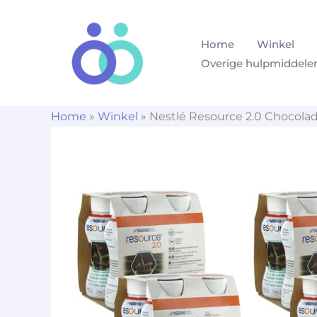
Ga
naar
Home
Winkel
de
Overige hulpmiddele
inhoud
Home
»
Winkel
»
Nestlé Resource 2.0 Chocola