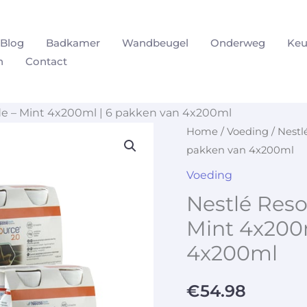
Blog
Badkamer
Wandbeugel
Onderweg
Keu
n
Contact
de – Mint 4x200ml | 6 pakken van 4x200ml
Home
/
Voeding
/ Nestl
pakken van 4x200ml
Voeding
Nestlé Reso
Mint 4x200
4x200ml
€
54.98