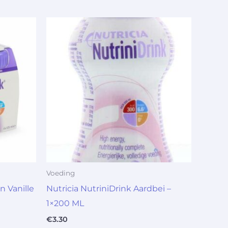
Voeding
n Vanille
Nutricia NutriniDrink Aardbei –
1×200 ML
€
3.30