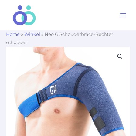
Ga
naar
de
inhoud
Home
»
Winkel
»
Neo G Schouderbrace-Rechter
schouder