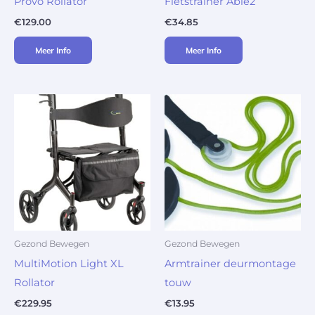
Provo Rollator
Fietstrainer Able2
€
129.00
€
34.85
Meer Info
Meer Info
Gezond Bewegen
Gezond Bewegen
MultiMotion Light XL
Armtrainer deurmontage
Rollator
touw
€
229.95
€
13.95