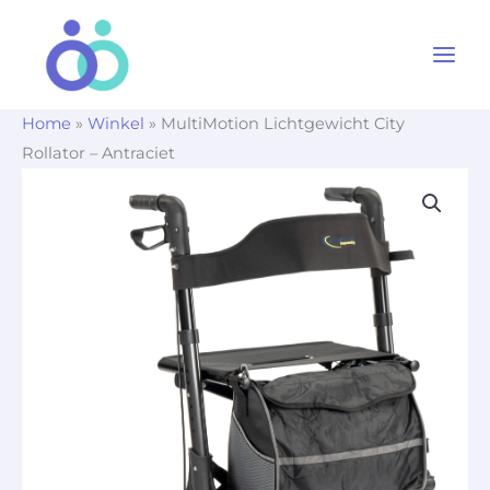
Ga
naar
de
inhoud
Home
»
Winkel
»
MultiMotion Lichtgewicht City
Rollator – Antraciet