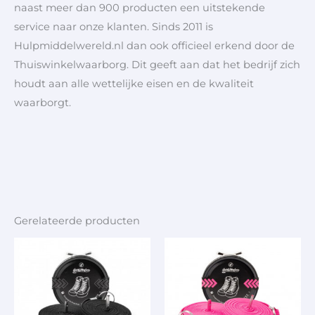
naast meer dan 900 producten een uitstekende
service naar onze klanten. Sinds 2011 is
Hulpmiddelwereld.nl dan ook officieel erkend door de
Thuiswinkelwaarborg. Dit geeft aan dat het bedrijf zich
houdt aan alle wettelijke eisen en de kwaliteit
waarborgt.
Gerelateerde producten