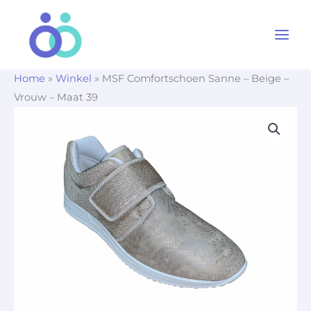
Ga
naar
de
inhoud
Home
»
Winkel
»
MSF Comfortschoen Sanne – Beige –
Vrouw – Maat 39