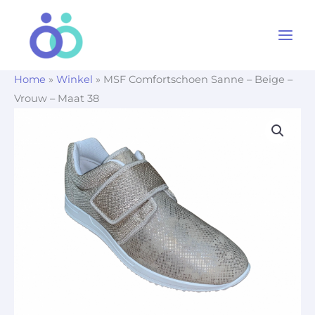
Ga
naar
de
inhoud
Home
»
Winkel
»
MSF Comfortschoen Sanne – Beige –
Vrouw – Maat 38