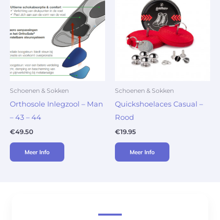
Schoenen & Sokken
Schoenen & Sokken
Orthosole Inlegzool – Man
Quickshoelaces Casual –
– 43 – 44
Rood
€
49.50
€
19.95
Meer Info
Meer Info