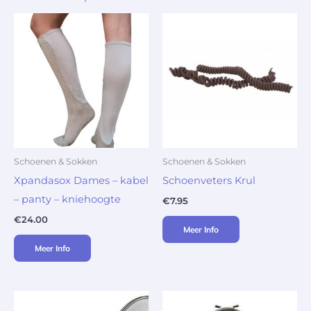
Schoenen & Sokken
Schoenen & Sokken
Xpandasox Dames – kabel
Schoenveters Krul
– panty – kniehoogte
€
7.95
€
24.00
Meer Info
Meer Info