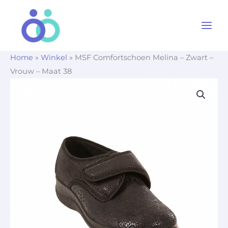
Ga
naar
de
inhoud
Home
»
Winkel
»
MSF Comfortschoen Melina – Zwart –
Vrouw – Maat 38