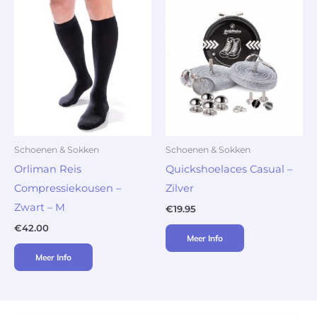
Schoenen & Sokken
Schoenen & Sokken
Orliman Reis
Quickshoelaces Casual –
Compressiekousen –
Zilver
Zwart – M
€
19.95
€
42.00
Meer Info
Meer Info