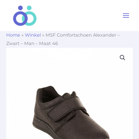
Ga
naar
de
inhoud
Home
»
Winkel
»
MSF Comfortschoen Alexander –
Zwart – Man – Maat 46