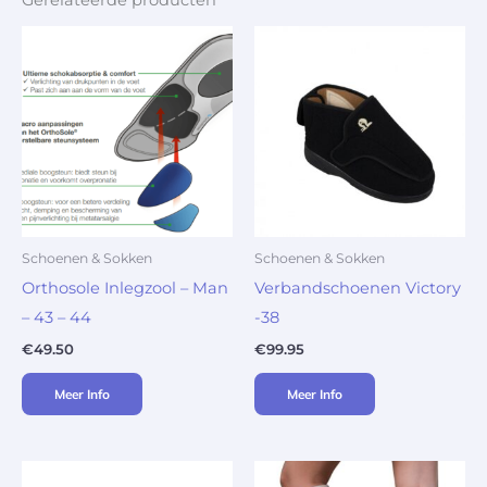
Gerelateerde producten
Schoenen & Sokken
Schoenen & Sokken
Orthosole Inlegzool – Man
Verbandschoenen Victory
– 43 – 44
-38
€
49.50
€
99.95
Meer Info
Meer Info