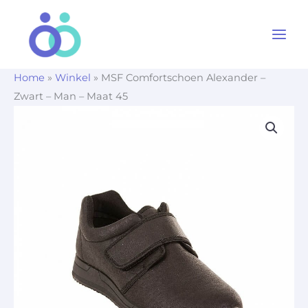
Ga
naar
de
inhoud
Home
»
Winkel
»
MSF Comfortschoen Alexander –
Zwart – Man – Maat 45