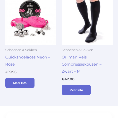
Schoenen & Sokken
Schoenen & Sokken
Quickshoelaces Neon –
Orliman Reis
Roze
Compressiekousen –
Zwart – M
€
19.95
€
42.00
Meer Info
Meer Info