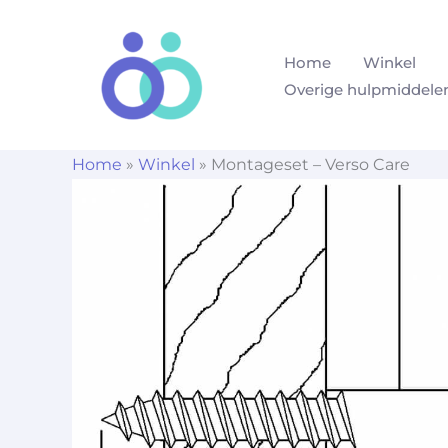
Ga
naar
Home
Winkel
de
Overige hulpmiddele
inhoud
Home
»
Winkel
»
Montageset – Verso Care