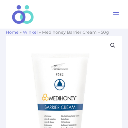
Ga
naar
de
inhoud
Home
»
Winkel
»
Medihoney Barrier Cream – 50g