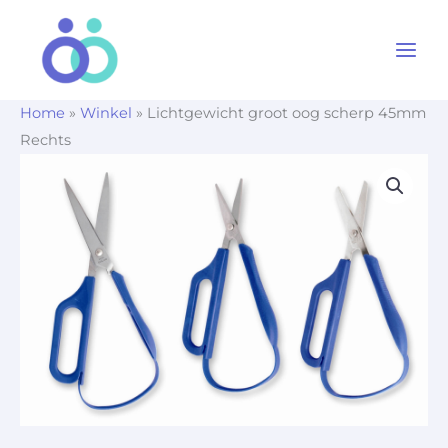
Ga
naar
de
inhoud
Home
»
Winkel
»
Lichtgewicht groot oog scherp 45mm
Rechts