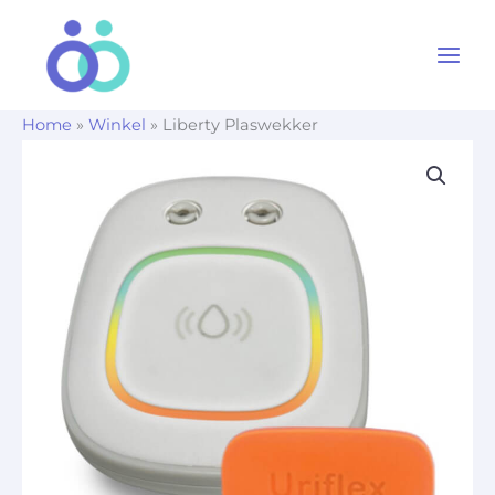
Ga
naar
de
inhoud
Home
»
Winkel
»
Liberty Plaswekker