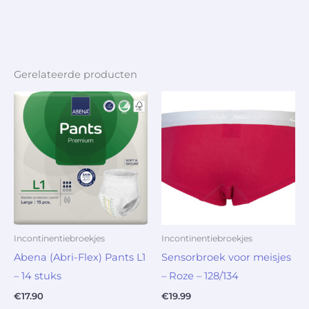
Gerelateerde producten
Incontinentiebroekjes
Incontinentiebroekjes
Abena (Abri-Flex) Pants L1
Sensorbroek voor meisjes
– 14 stuks
– Roze – 128/134
€
17.90
€
19.99