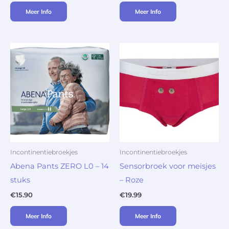
Meer Info
Meer Info
Incontinentiebroekjes
Incontinentiebroekjes
Abena Pants ZERO L0 – 14
Sensorbroek voor meisjes
stuks
– Roze
€
15.90
€
19.99
Meer Info
Meer Info