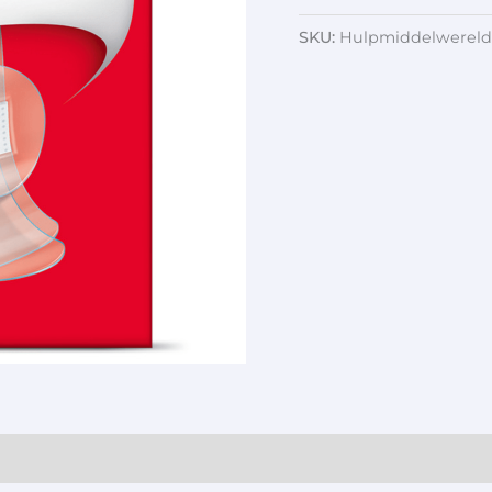
SKU:
Hulpmiddelwereld