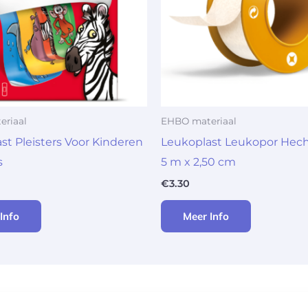
riaal
EHBO materiaal
st Pleisters Voor Kinderen
Leukoplast Leukopor Hech
s
5 m x 2,50 cm
€
3.30
Info
Meer Info