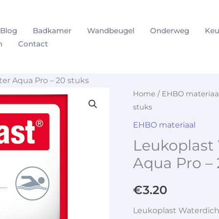
Blog
Badkamer
Wandbeugel
Onderweg
Keu
n
Contact
ter Aqua Pro – 20 stuks
Home
/
EHBO materiaa
stuks
EHBO materiaal
Leukoplast 
Aqua Pro – 
€
3.20
Leukoplast Waterdicht