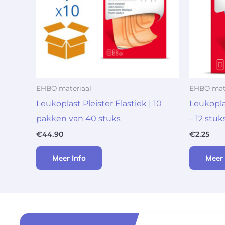
EHBO materiaal
EHBO mate
Leukoplast Pleister Elastiek | 10
Leukopla
pakken van 40 stuks
– 12 stuk
€
44.90
€
2.25
Meer Info
Meer 