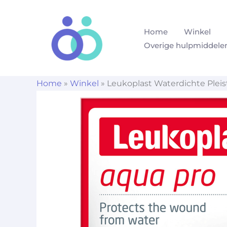
Ga
naar
Home
Winkel
de
Overige hulpmiddele
inhoud
Home
»
Winkel
»
Leukoplast Waterdichte Pleis