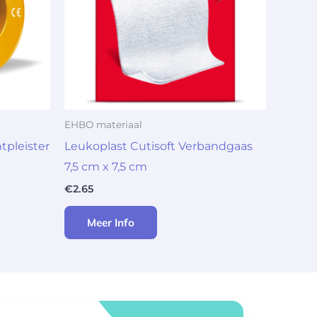
EHBO materiaal
tpleister
Leukoplast Cutisoft Verbandgaas
7,5 cm x 7,5 cm
€
2.65
Meer Info