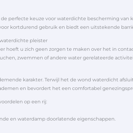
s de perfecte keuze voor waterdichte bescherming van k
oor kortdurend gebruik en biedt een uitstekende barri
aterdichte pleister
ter hoeft u zich geen zorgen te maken over het in con
 douchen, zwemmen of andere water gerelateerde activitei
ademende karakter. Terwijl het de wond waterdicht afslui
al ademen en bevordert het een comfortabel genezingspr
oordelen op een rij:
ende en waterdamp doorlatende eigenschappen.