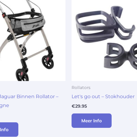
Rollators
Jaguar Binnen Rollator –
Let's go out – Stokhouder
gne
€
29.95
Meer Info
Info