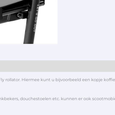
ly rollator. Hiermee kunt u bijvoorbeeld een kopje koffie
 drinkbekers, douchestoelen etc. kunnen er ook scootmob