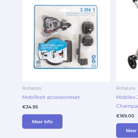
Rollators
Rollators
Mobiliteit accessoireset
Mobilex 
Champa
€
34.95
€
169.00
Meer Info
Meer 