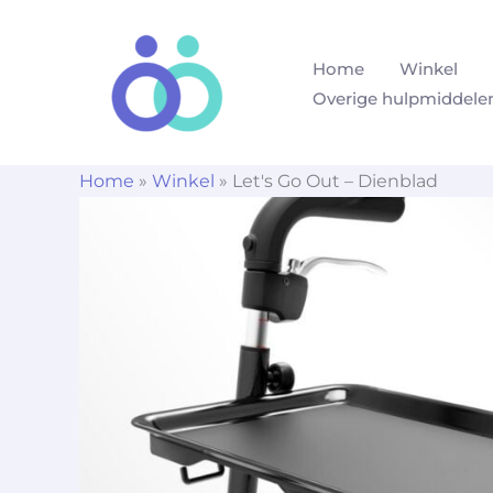
Ga
naar
Home
Winkel
de
Overige hulpmiddele
inhoud
Home
»
Winkel
»
Let's Go Out – Dienblad