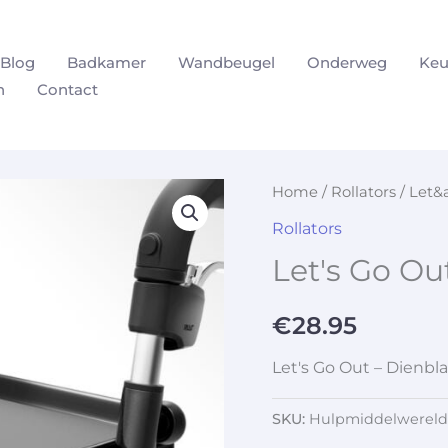
Blog
Badkamer
Wandbeugel
Onderweg
Keu
n
Contact
Home
/
Rollators
/ Let&
Rollators
Let's Go Ou
€
28.95
Let's Go Out – Dienbl
SKU:
Hulpmiddelwereld