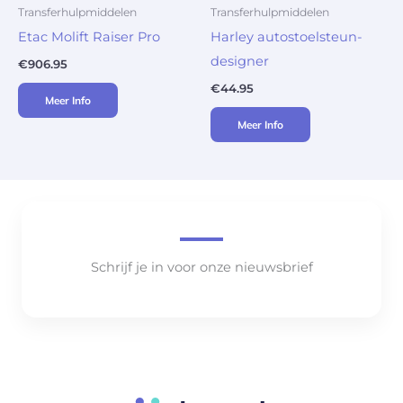
Transferhulpmiddelen
Transferhulpmiddelen
Etac Molift Raiser Pro
Harley autostoelsteun-
designer
€
906.95
€
44.95
Meer Info
Meer Info
Schrijf je in voor onze nieuwsbrief