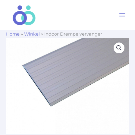
Ga
naar
de
inhoud
Home
»
Winkel
»
Indoor Drempelvervanger