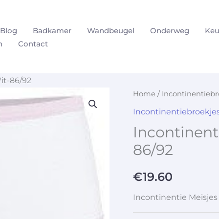
Blog
Badkamer
Wandbeugel
Onderweg
Keu
n
Contact
Wit-86/92
Home
/
Incontinentiebr
Incontinentiebroekje
Incontinenti
86/92
€
19.60
Incontinentie Meisjes 