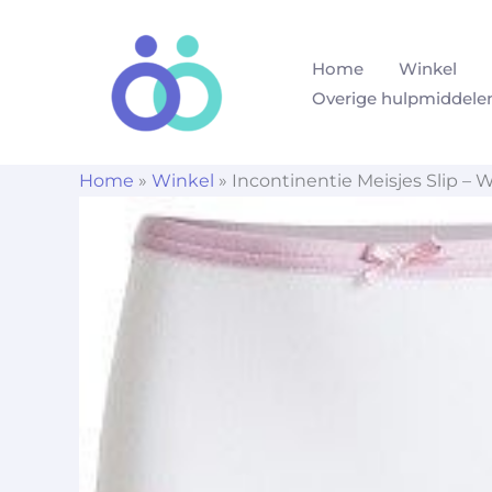
Ga
naar
Home
Winkel
de
Overige hulpmiddele
inhoud
Home
»
Winkel
»
Incontinentie Meisjes Slip – 