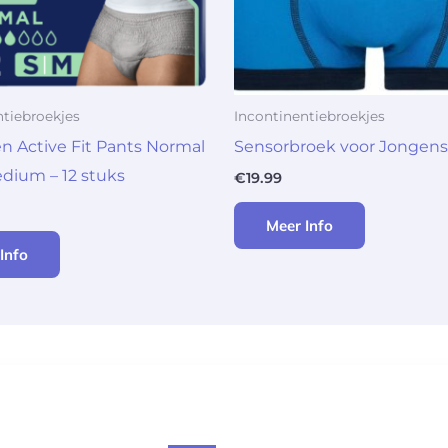
ntiebroekjes
Incontinentiebroekjes
 Active Fit Pants Normal
Sensorbroek voor Jongens
dium – 12 stuks
€
19.99
Meer Info
Info