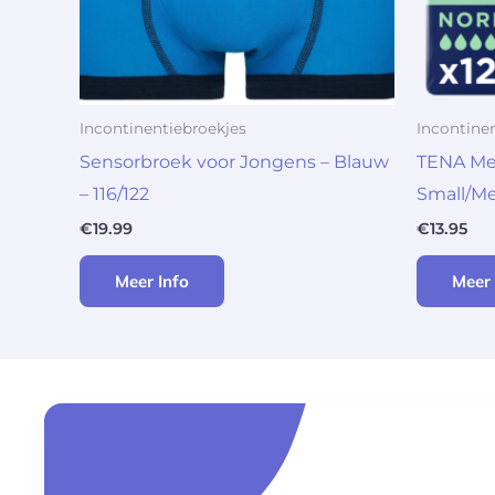
Incontinentiebroekjes
Incontine
Sensorbroek voor Jongens – Blauw
TENA Men
– 116/122
Small/Me
€
19.99
€
13.95
Meer Info
Meer 