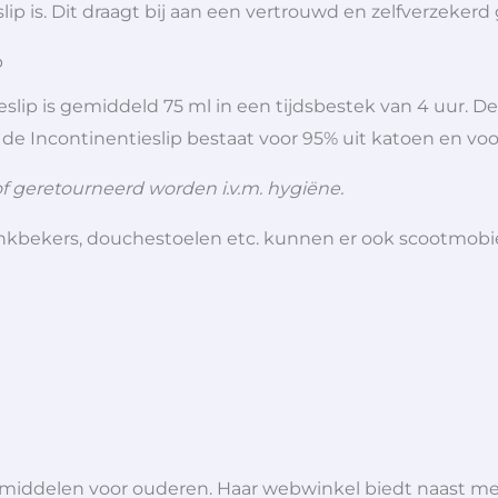
ip is. Dit draagt bij aan een vertrouwd en zelfverzekerd 
p
ip is gemiddeld 75 ml in een tijdsbestek van 4 uur. Dez
de Incontinentieslip bestaat voor 95% uit katoen en voor
of geretourneerd worden i.v.m. hygiëne.
 drinkbekers, douchestoelen etc. kunnen er ook scootmob
lpmiddelen voor ouderen. Haar webwinkel biedt naast 