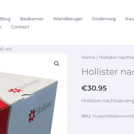
Blog
Badkamer
Wandbeugel
Onderweg
Keu
n
Contact
00 ml
Home
/ Hollister nach
Hollister 
€
30.95
Hollister nachtopvan
SKU:
Hulpmiddelwereld