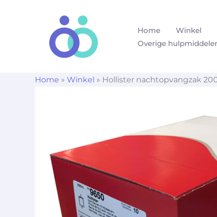
Ga
naar
Home
Winkel
de
Overige hulpmiddele
inhoud
Home
»
Winkel
»
Hollister nachtopvangzak 20