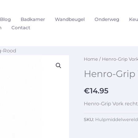
Blog
Badkamer
Wandbeugel
Onderweg
Keu
n
Contact
ig-Rood
Home
/ Henro-Grip Vor
Henro-Grip
€
14.95
Henro-Grip Vork rech
SKU:
Hulpmiddelwereld