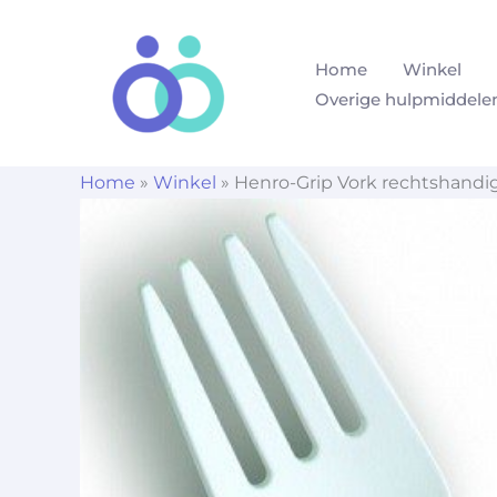
Ga
naar
Home
Winkel
de
Overige hulpmiddele
inhoud
Home
»
Winkel
»
Henro-Grip Vork rechtshand