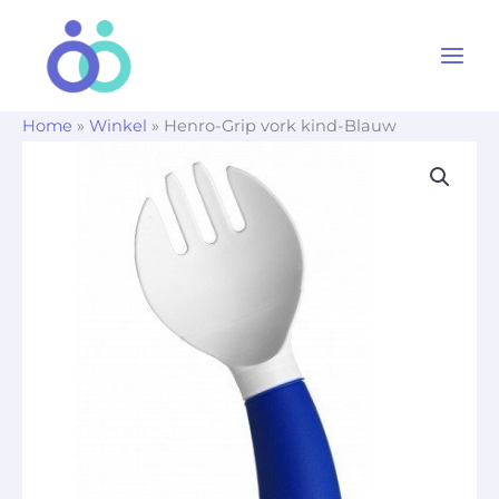
Ga
naar
de
inhoud
Home
»
Winkel
»
Henro-Grip vork kind-Blauw