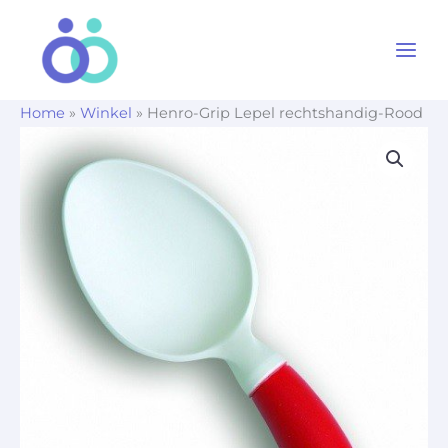
Ga
naar
de
inhoud
Home
»
Winkel
»
Henro-Grip Lepel rechtshandig-Rood