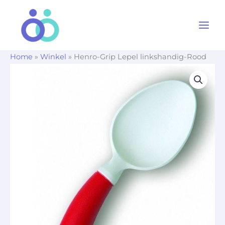
Ga
naar
de
inhoud
Home
»
Winkel
»
Henro-Grip Lepel linkshandig-Rood