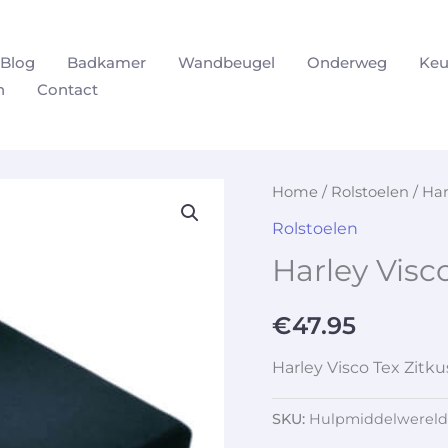
Blog
Badkamer
Wandbeugel
Onderweg
Keu
n
Contact
Home
/
Rolstoelen
/ Har
Rolstoelen
Harley Visc
€
47.95
Harley Visco Tex Zitk
SKU:
Hulpmiddelwereld