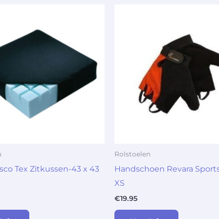
n
Rolstoelen
isco Tex Zitkussen-43 x 43
Handschoen Revara Sports
XS
€
19.95