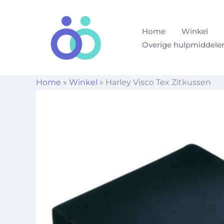
Ga
naar
Home
Winkel
de
Overige hulpmiddele
inhoud
Home
»
Winkel
»
Harley Visco Tex Zitkussen