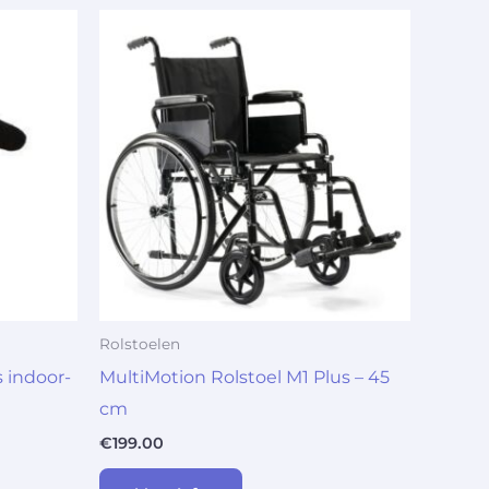
Rolstoelen
 indoor-
MultiMotion Rolstoel M1 Plus – 45
cm
€
199.00