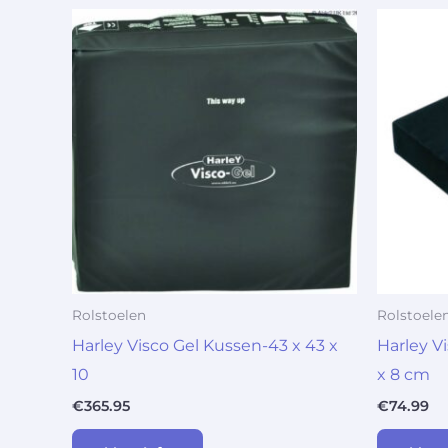
Rolstoelen
Rolstoele
Harley Visco Gel Kussen-43 x 43 x
Harley V
10
x 8 cm
€
365.95
€
74.99