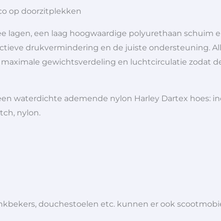
co op doorzitplekken
ee lagen, een laag hoogwaardige polyurethaan schuim en
fectieve drukvermindering en de juiste ondersteuning. All
maximale gewichtsverdeling en luchtcirculatie zodat de h
een waterdichte ademende nylon Harley Dartex hoes: inclu
ch, nylon.
 drinkbekers, douchestoelen etc. kunnen er ook scootmob