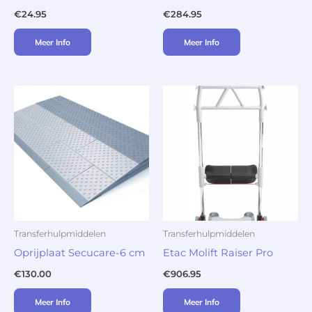
€
24.95
€
284.95
Meer Info
Meer Info
Transferhulpmiddelen
Transferhulpmiddelen
Oprijplaat Secucare-6 cm
Etac Molift Raiser Pro
€
130.00
€
906.95
Meer Info
Meer Info