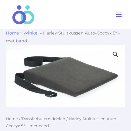
Ga
naar
de
inhoud
Home
»
Winkel
»
Harley Stuitkussen Auto-Coccyx 5° –
met band
Home
/
Transferhulpmiddelen
/ Harley Stuitkussen Auto-
Coccyx 5° – met band