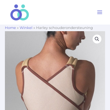
Ga
naar
de
inhoud
Home
»
Winkel
»
Harley schouderondersteuning