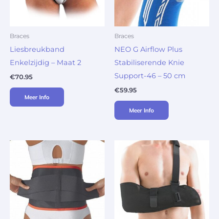
Braces
Braces
Liesbreukband
NEO G Airflow Plus
Enkelzijdig – Maat 2
Stabiliserende Knie
Support-46 – 50 cm
€
70.95
€
59.95
Meer Info
Meer Info