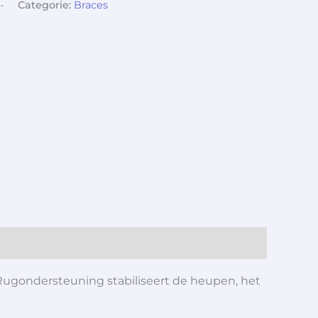
-
Categorie:
Braces
Rugondersteuning stabiliseert de heupen, het