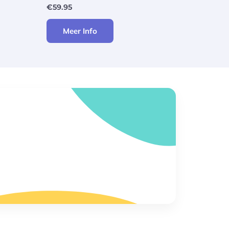
€
59.95
Meer Info