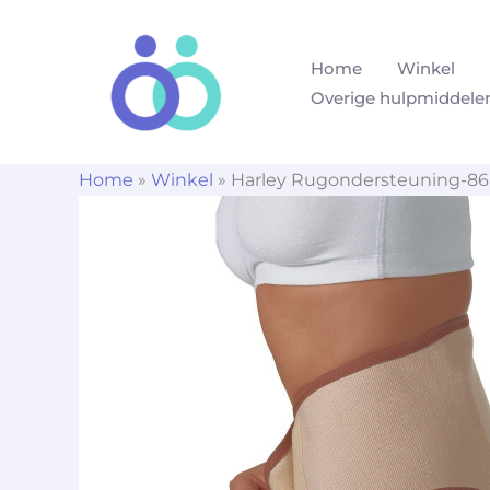
Ga
naar
Home
Winkel
de
Overige hulpmiddele
inhoud
Home
»
Winkel
»
Harley Rugondersteuning-86