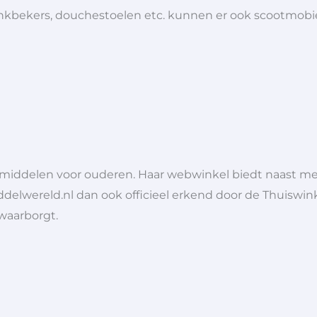
 drinkbekers, douchestoelen etc. kunnen er ook scootmob
lpmiddelen voor ouderen. Haar webwinkel biedt naast 
ddelwereld.nl dan ook officieel erkend door de Thuiswink
 waarborgt.