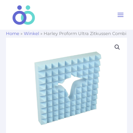
Ga
naar
de
inhoud
Home
»
Winkel
»
Harley Proform Ultra Zitkussen Combi