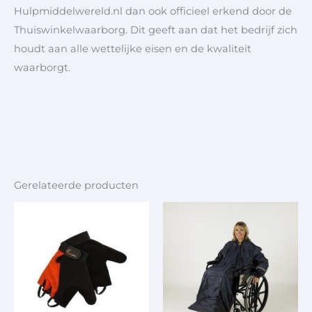
Hulpmiddelwereld.nl dan ook officieel erkend door de
Thuiswinkelwaarborg. Dit geeft aan dat het bedrijf zich
houdt aan alle wettelijke eisen en de kwaliteit
waarborgt.
Gerelateerde producten