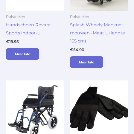
Rolstoelen
Rolstoelen
Handschoen Revara
Splash Wheely Mac met
Sports indoor-L
mouwen -Maat L (lengte
165 cm)
€
19.95
€
54.90
Meer Info
Meer Info