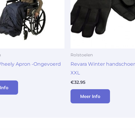
n
Rolstoelen
Wheely Apron -Ongevoerd
Revara Winter handschoen 
XXL
€
32.95
Info
Meer Info