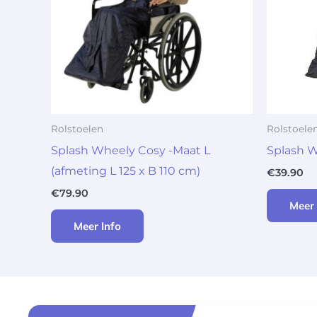
Rolstoelen
Rolstoele
Splash Wheely Cosy -Maat L
Splash 
(afmeting L 125 x B 110 cm)
€
39.90
€
79.90
Meer 
Meer Info