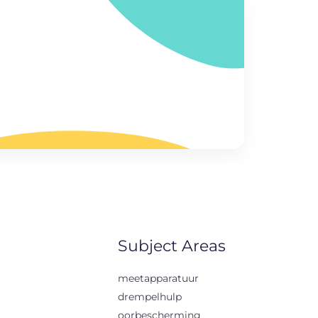
Subject Areas
meetapparatuur
drempelhulp
oorbescherming