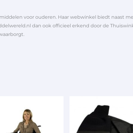
lpmiddelen voor ouderen. Haar webwinkel biedt naast 
ddelwereld.nl dan ook officieel erkend door de Thuiswink
 waarborgt.