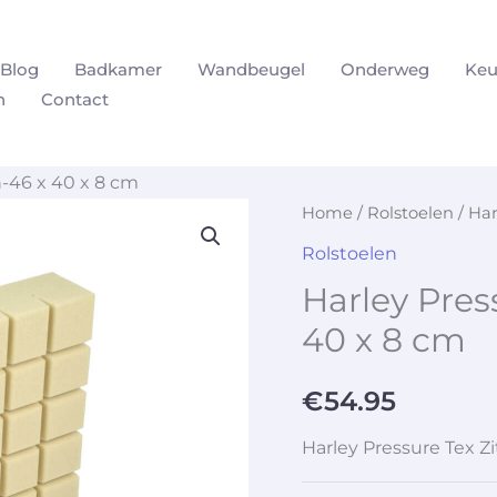
Blog
Badkamer
Wandbeugel
Onderweg
Keu
n
Contact
n-46 x 40 x 8 cm
Home
/
Rolstoelen
/ Har
Rolstoelen
Harley Pres
40 x 8 cm
€
54.95
Harley Pressure Tex Z