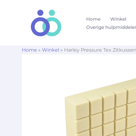
Ga
naar
Home
Winkel
de
Overige hulpmiddele
inhoud
Home
»
Winkel
»
Harley Pressure Tex Zitkusse