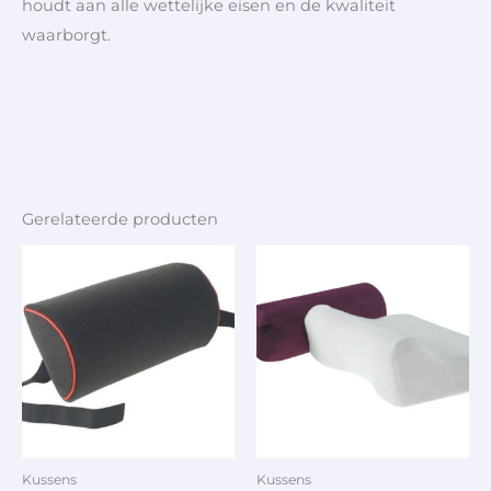
houdt aan alle wettelijke eisen en de kwaliteit
waarborgt.
Gerelateerde producten
Kussens
Kussens