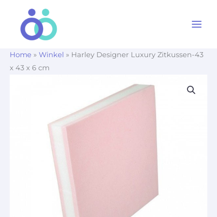
Ga
naar
de
inhoud
Home
»
Winkel
»
Harley Designer Luxury Zitkussen-43
x 43 x 6 cm