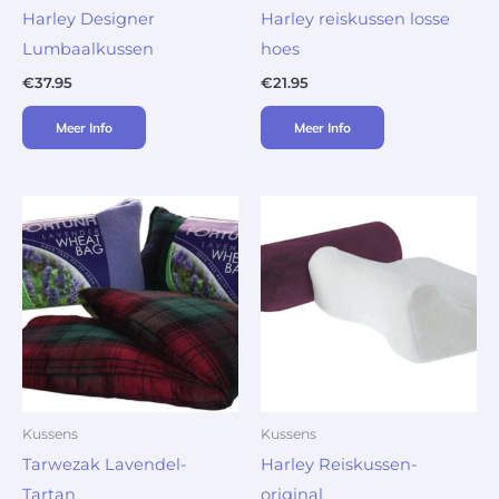
Harley Designer
Harley reiskussen losse
Lumbaalkussen
hoes
€
37.95
€
21.95
Meer Info
Meer Info
Kussens
Kussens
Tarwezak Lavendel-
Harley Reiskussen-
Tartan
original