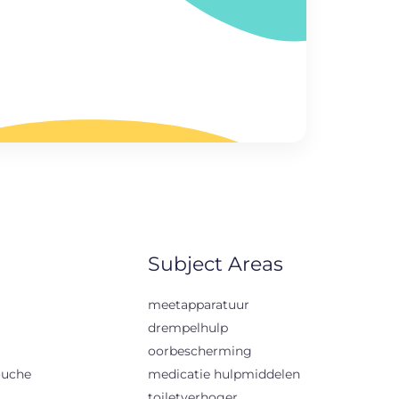
Subject Areas
meetapparatuur
drempelhulp
oorbescherming
ouche
medicatie hulpmiddelen
toiletverhoger