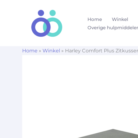
Ga
naar
Home
Winkel
de
Overige hulpmiddele
inhoud
Home
»
Winkel
»
Harley Comfort Plus Zitkusse