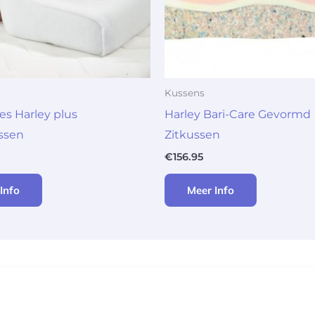
Kussens
es Harley plus
Harley Bari-Care Gevormd
ssen
Zitkussen
€
156.95
Info
Meer Info