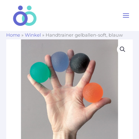
Ga
naar
de
inhoud
Home
»
Winkel
»
Handtrainer gelballen-soft, blauw