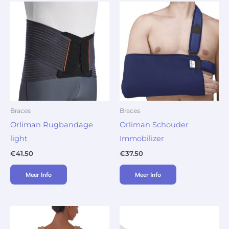
Braces
Braces
Orliman Rugbandage
Orliman Schouder
light
Immobilizer
€
41.50
€
37.50
Meer Info
Meer Info