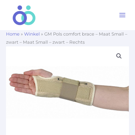
Ga
naar
de
inhoud
Home
»
Winkel
»
GM Pols comfort brace – Maat Small –
zwart – Maat Small – zwart – Rechts