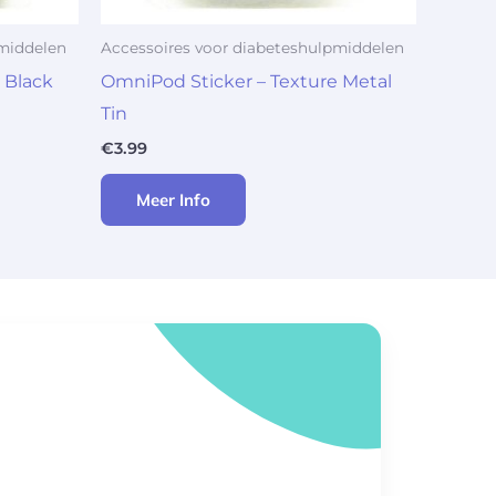
pmiddelen
Accessoires voor diabeteshulpmiddelen
 Black
OmniPod Sticker – Texture Metal
Tin
€
3.99
Meer Info