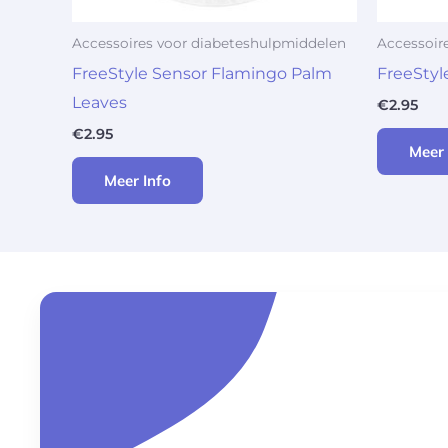
Accessoires voor diabeteshulpmiddelen
Accessoir
FreeStyle Sensor Flamingo Palm
FreeStyl
Leaves
€
2.95
€
2.95
Meer 
Meer Info