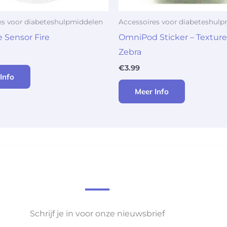
es voor diabeteshulpmiddelen
Accessoires voor diabeteshul
e Sensor Fire
OmniPod Sticker – Texture
Zebra
€
3.99
Info
Meer Info
Schrijf je in voor onze nieuwsbrief