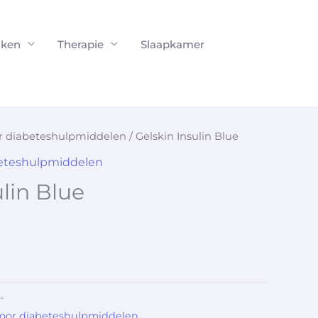
ken
Therapie
Slaapkamer
or diabeteshulpmiddelen
/ Gelskin Insulin Blue
beteshulpmiddelen
ulin Blue
-
voor diabeteshulpmiddelen