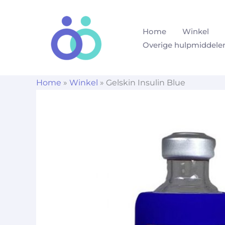
Ga
naar
Home
Winkel
de
Overige hulpmiddele
inhoud
Home
»
Winkel
»
Gelskin Insulin Blue