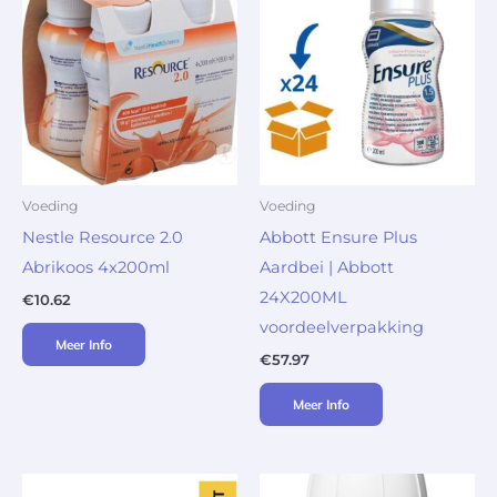
Voeding
Voeding
Nestle Resource 2.0
Abbott Ensure Plus
Abrikoos 4x200ml
Aardbei | Abbott
24X200ML
€
10.62
voordeelverpakking
Meer Info
€
57.97
Meer Info