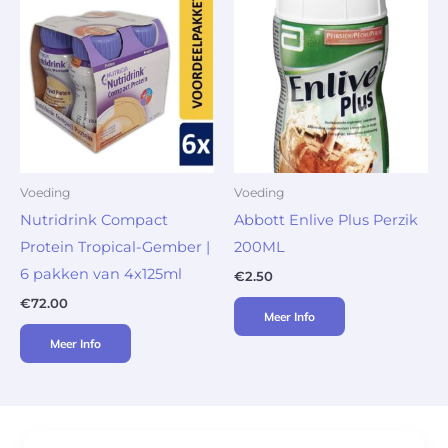
Voeding
Voeding
Nutridrink Compact
Abbott Enlive Plus Perzik
Protein Tropical-Gember |
200ML
6 pakken van 4x125ml
€
2.50
€
72.00
Meer Info
Meer Info