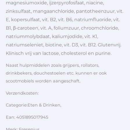
magnesiumoxide, ijzerpyrofosfaat, niacine,
zinksulfaat, mangaanchloride, pantotheenzuur, vit.
E, kopersulfaat, vit. B2, vit. B6, natriumfluoride, vit.
B1, β-caroteen, vit. A, foliumzuur, chroomchloride,
natriummolybdaat, kaliumjodide, vit. K1,
natriumseleniet, biotine, vit. D3, vit. B12. Glutenvrij.
Klinisch vrij van lactose, cholesterol en purine.
Naast hulpmiddelen zoals grijpers, rollators,
drinkbekers, douchestoelen etc. kunnen er ook
scootmobiels worden aangeschaft.
Verzendkosten:
Categorie:Eten & Drinken,
Ean: 4051895017945
Merk: Fresenius