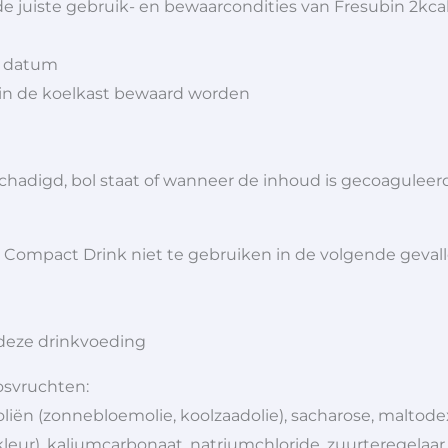
e juiste gebruik- en bewaarcondities van Fresubin 2kca
n datum
in de koelkast bewaard worden
chadigd, bol staat of wanneer de inhoud is gecoaguleer
l Compact Drink niet te gebruiken in de volgende gevall
 deze drinkvoeding
osvruchten:
oliën (zonnebloemolie, koolzaadolie), sacharose, maltode
 kleur), kaliumcarbonaat, natriumchloride, zuurteregelaar 