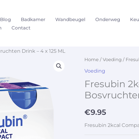
Blog
Badkamer
Wandbeugel
Onderweg
Keu
n
Contact
uchten Drink – 4 x 125 ML
Home
/
Voeding
/ Fresu
Voeding
Fresubin 2
Bosvruchten
€
9.95
Fresubin 2kcal Compa