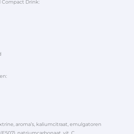
l Compact Drink:
d
en:
xtrine, aroma’s, kaliumcitraat, emulgatoren
(E507), natriumcarbonaat, vit. C,