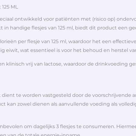
 125 ML
eciaal ontwikkeld voor patiënten met (risico op) onder
 in handige flesjes van 125 ml, biedt dit product een g
lorieën per flesje van 125 ml, waardoor het een effecti
ig eiwit, wat essentieel is voor het behoud en herstel v
en klinisch vrij van lactose, waardoor de drinkvoeding g
 dient te worden vastgesteld door de voorschrijvende a
uct kan zowel dienen als aanvullende voeding als volledi
nbevolen om dagelijks 3 flesjes te consumeren. Hiermee
gen van de totale energie-inname.