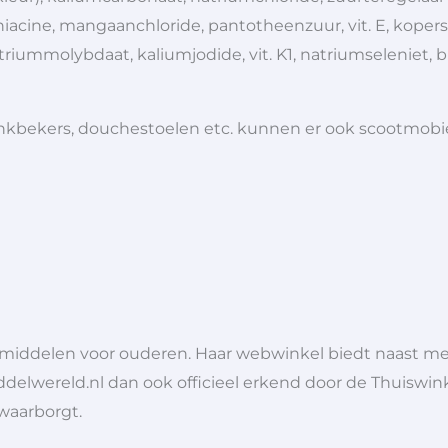
acine, mangaanchloride, pantotheenzuur, vit. E, kopersulfaa
iummolybdaat, kaliumjodide, vit. K1, natriumseleniet, bioti
 drinkbekers, douchestoelen etc. kunnen er ook scootmob
lpmiddelen voor ouderen. Haar webwinkel biedt naast 
ddelwereld.nl dan ook officieel erkend door de Thuiswink
 waarborgt.