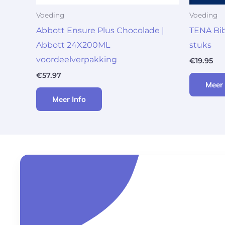
Voeding
Voeding
Abbott Ensure Plus Chocolade |
TENA Bib
Abbott 24X200ML
stuks
voordeelverpakking
€
19.95
€
57.97
Meer 
Meer Info