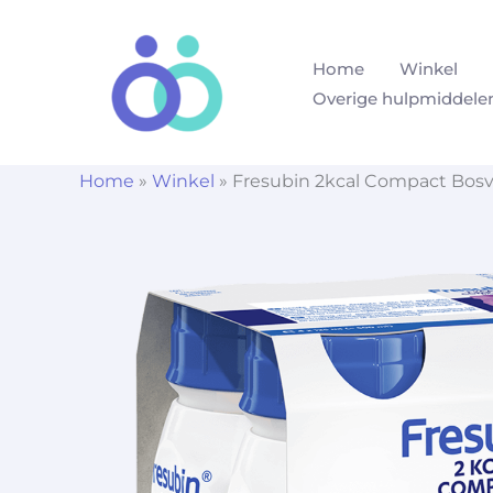
Ga
naar
Home
Winkel
de
Overige hulpmiddele
inhoud
Home
»
Winkel
»
Fresubin 2kcal Compact Bosvr