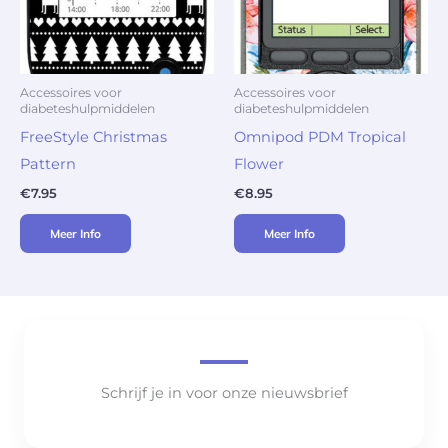
Accessoires voor
Accessoires voor
diabeteshulpmiddelen
diabeteshulpmiddelen
FreeStyle Christmas
Omnipod PDM Tropical
Pattern
Flower
€
7.95
€
8.95
Meer Info
Meer Info
Schrijf je in voor onze nieuwsbrief