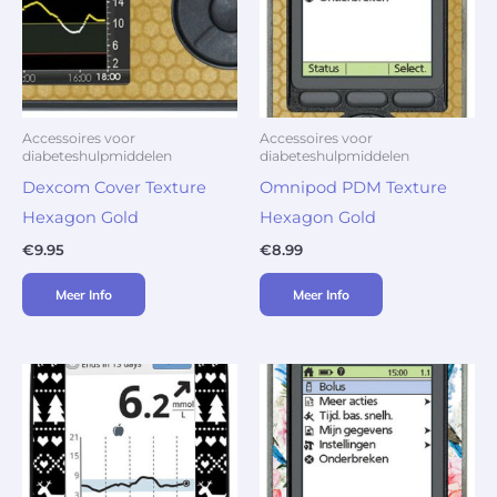
Accessoires voor
Accessoires voor
diabeteshulpmiddelen
diabeteshulpmiddelen
Dexcom Cover Texture
Omnipod PDM Texture
Hexagon Gold
Hexagon Gold
€
9.95
€
8.99
Meer Info
Meer Info