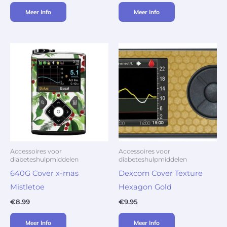
Meer Info
Meer Info
Accessoires voor
Accessoires voor
diabeteshulpmiddelen
diabeteshulpmiddelen
640G Cover x-mas
Dexcom Cover Texture
Mistletoe
Hexagon Gold
€
8.99
€
9.95
Meer Info
Meer Info