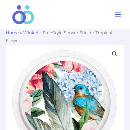
Ga
naar
de
inhoud
Home
»
Winkel
»
FreeStyle Sensor Sticker Tropical
Flower