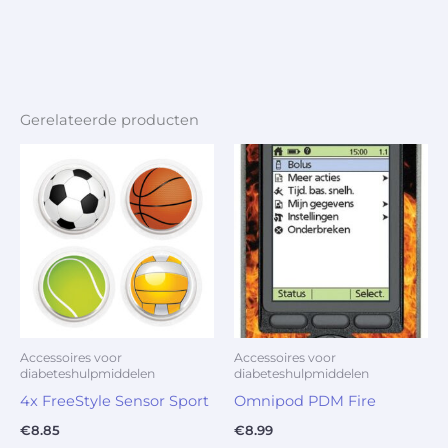
Gerelateerde producten
Accessoires voor
Accessoires voor
diabeteshulpmiddelen
diabeteshulpmiddelen
4x FreeStyle Sensor Sport
Omnipod PDM Fire
€
8.85
€
8.99