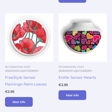
Accessoires voor
Accessoires voor
diabeteshulpmiddelen
diabeteshulpmiddelen
FreeStyle Sensor
Enlite Sensor Hearts
Flamingo Palm Leaves
€
2.95
€
2.95
Meer Info
Meer Info