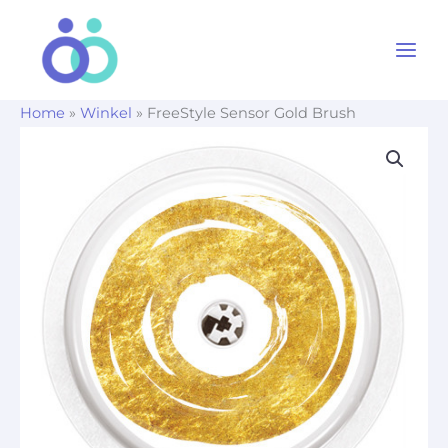
Ga
naar
de
inhoud
Home
»
Winkel
»
FreeStyle Sensor Gold Brush