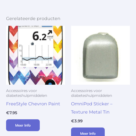
Gerelateerde producten
Accessoires voor
Accessoires voor
diabeteshulpmiddelen
diabeteshulpmiddelen
FreeStyle Chevron Paint
OmniPod Sticker –
Texture Metal Tin
€
7.95
€
3.99
Meer Info
Meer Info