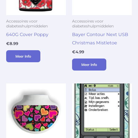
Accessoires voor
Accessoires voor
diabeteshulpmiddelen
diabeteshulpmiddelen
640G Cover Poppy
Bayer Contour Next USB
Christmas Mistletoe
€
8.99
€
4.99
Meer Info
Meer Info