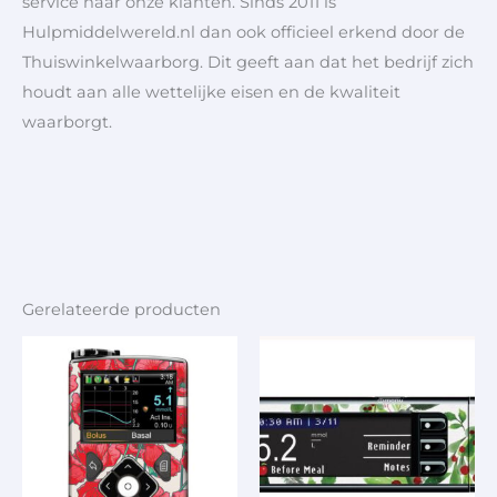
service naar onze klanten. Sinds 2011 is
Hulpmiddelwereld.nl dan ook officieel erkend door de
Thuiswinkelwaarborg. Dit geeft aan dat het bedrijf zich
houdt aan alle wettelijke eisen en de kwaliteit
waarborgt.
Gerelateerde producten